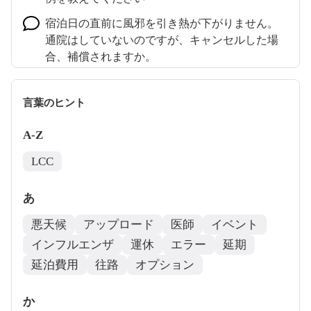
宿泊日の直前に風邪を引き熱が下がりません。
通院はしていないのですが、キャンセルした場
合、補償されますか。
旅行予約を変更、修正、解約（キャンセル）し
た場合、保険はどうしたらよいですか？
言葉のヒント
1つの旅行で予約が複数ある場合の申込方法につ
A-Z
いて教えてください。
LCC
加入できる期間を教えてください。
ホテルと航空券を別々に予約した場合の申込方
あ
法を教えてください。
悪天候
アップロード
医師
イベント
インフルエンザ
運休
エラー
延期
延泊費用
往路
オプション
か