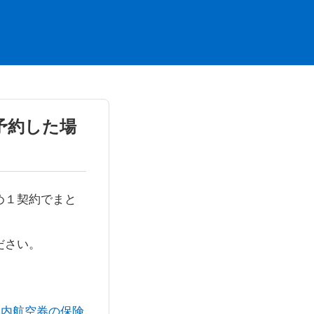
予約した場
め１契約でまと
ださい。
】国内航空券の保険